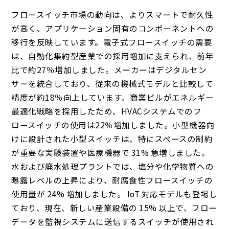
フロースイッチ市場の動向は、よりスマートで耐久性
が高く、アプリケーション固有のコンポーネントへの
移行を反映しています。電子式フロースイッチの需要
は、自動化集約型産業での採用増加に支えられ、前年
比で約27％増加しました。メーカーはデジタルセン
サーを統合しており、従来の機械式モデルと比較して
精度が約18％向上しています。商業ビルがエネルギー
最適化戦略を採用したため、HVACシステムでのフ
ロースイッチの使用は22％増加しました。小型機器向
けに設計された小型スイッチは、特にスペースの制約
が重要な実験装置や医療機器で 31% 急増しました。
水および廃水処理プラントでは、塩分や化学物質への
曝露レベルの上昇により、耐腐食性フロースイッチの
使用量が 24% 増加しました。 IoT 対応モデルも登場し
ており、現在、新しい産業設備の 15% 以上で、フロー
データを監視システムに送信するスイッチが使用され