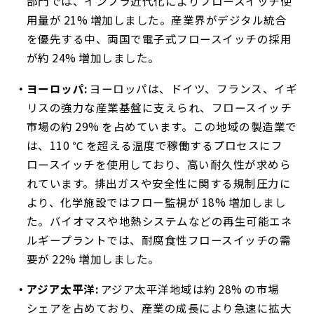
部門では、インフラ近代化によりフロースイッチ使
用量が 21% 増加しました。産業界がデジタル統合
を優先する中、両国で電子式フロースイッチの採用
が約 24% 増加しました。
ヨーロッパ:
ヨーロッパは、ドイツ、フランス、イギ
リスの強力な産業基盤に支えられ、フロースイッチ
市場の約 29% を占めています。この地域の製造業で
は、110 ℃ を超える温度で稼働するプロセスにフ
ロースイッチを使用しており、高い耐久性が求めら
れています。排出ガスや安全性に関する規制圧力に
より、化学施設ではフロー監視が 18% 増加しまし
た。バイオマスや地熱システムなどの再生可能エネ
ルギープラントでは、耐腐食性フロースイッチの需
要が 22% 増加しました。
アジア太平洋:
アジア太平洋地域は約 28% の市場
シェアを占めており、産業の成長により急速に拡大