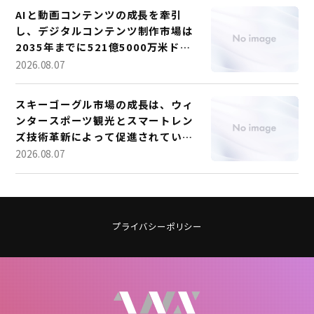
AIと動画コンテンツの成長を牽引
し、デジタルコンテンツ制作市場は
2035年までに521億5000万米ドル
を超える見込み。
2026.08.07
スキーゴーグル市場の成長は、ウィ
ンタースポーツ観光とスマートレン
ズ技術革新によって促進されてい
る。
2026.08.07
プライバシーポリシー