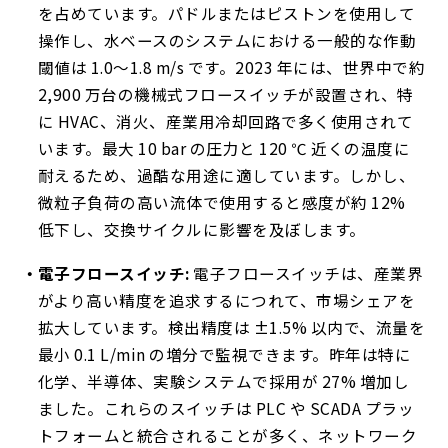
を占めています。パドルまたはピストンを使用して
操作し、水ベースのシステムにおける一般的な作動
閾値は 1.0～1.8 m/s です。2023 年には、世界中で約
2,900 万台の機械式フロースイッチが設置され、特
に HVAC、消火、産業用冷却回路で多く使用されて
います。最大 10 bar の圧力と 120 ℃ 近くの温度に
耐えるため、過酷な用途に適しています。しかし、
微粒子負荷の高い流体で使用すると感度が約 12%
低下し、交換サイクルに影響を及ぼします。
電子フロースイッチ:
電子フロースイッチは、産業界
がより高い精度を追求するにつれて、市場シェアを
拡大​​しています。検出精度は ±1.5% 以内で、流量を
最小 0.1 L/min の増分で監視できます。昨年は特に
化学、半導体、実験システムで採用が 27% 増加し
ました。これらのスイッチは PLC や SCADA プラッ
トフォームと統合されることが多く、ネットワーク